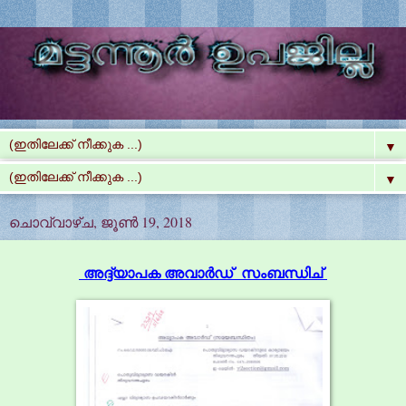
▼
▼
ചൊവ്വാഴ്ച, ജൂൺ 19, 2018
അദ്ദ്യാപക അവാർഡ് സംബന്ധിച്